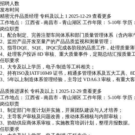
招聘人数
发布时间
精密元件品质经理
专科及以上
1
2025-12-29
查看更多
工作地点： 江西省 - 南昌市 - 青山湖区
工作年限： 5-10年
学历：
岗位职责
1、配合制定、完善注塑车间体系和部门质量管理体系（含内审/
2、监控产品开发至量产的产品品质监视和测量管理；
3、指导DQE、SQE、IPQC完成各阶段的品质工作，处理质量
4、处理客户投诉 8D 审核、重大质量事件，定期总结汇报质量
任职要求
1、大专及以上学历，电子/制造等工科相关；
2、持有ISO及IATF16949 证书，精通多管理体系及五大工具、8
3、5年以上制造体系管理经验，主导过 VDA6.3 审核，有重大
品质推进课长
专科及以上
1
2025-12-29
查看更多
工作地点： 江西省 - 南昌市 - 青山湖区
工作年限： 5-10年
学历：
岗位职责
1、制定部门年度计划并实施，开展团队建设与人才培养；
2、主导客户审核及问题改善，推动体系稽核与内部审核；
3、协助供应商体系审核，实施教育培训计划，整理月报数据。
任职要求