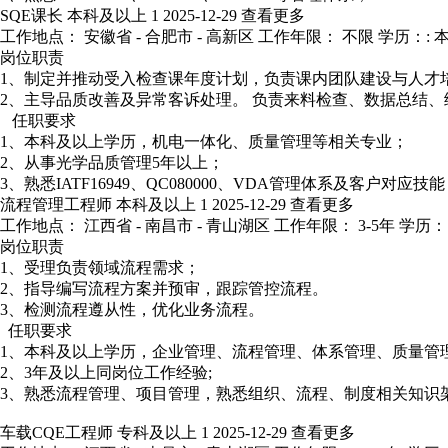
SQE课长
本科及以上
1
2025-12-29
查看更多
工作地点： 安徽省 - 合肥市 - 高新区
工作年限： 不限
学历：: 
岗位职责
1、制定并推动受入检查课年度计划，负责课内团队建设与人才
2、主导品质改善及异常客诉处理。 负责来料检查、数据总结、
任职要求
1、本科及以上学历，机电一体化、质量管理等相关专业；
2、从事光学品质管理5年以上；
3、熟悉IATF16949、QC080000、VDA管理体系及客户对应技
流程管理工程师
本科及以上
1
2025-12-29
查看更多
工作地点： 江西省 - 南昌市 - 青山湖区
工作年限： 3-5年
学历：
岗位职责
1、受理负责领域流程需求；
2、指导编写流程方案并预审，跟踪管控流程。
3、检测流程遵从性，优化业务流程。
任职要求
1、本科及以上学历，企业管理、流程管理、体系管理、质量管
2、3年及以上同岗位工作经验;
3、熟悉流程管理、项目管理，熟悉组织、流程、制度相关知识
车载CQE工程师
专科及以上
1
2025-12-29
查看更多