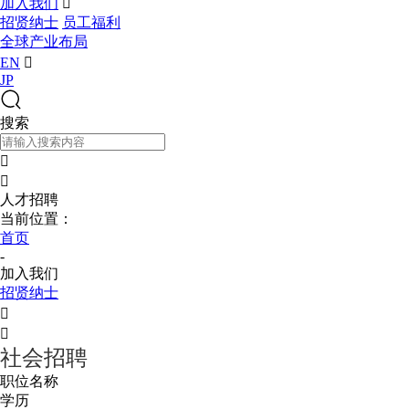
加入我们

招贤纳士
员工福利
全球产业布局
EN

JP
搜索


人才招聘
当前位置：
首页
-
加入我们
招贤纳士


社会招聘
职位名称
学历