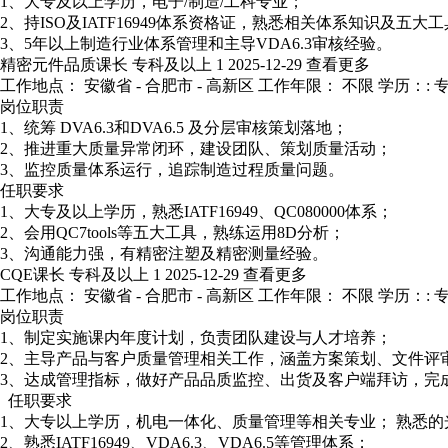
1、大专及以上学历，电子/制造/工科专业；
2、持ISO及IATF16949体系资格证，熟悉相关体系知识及五大
3、5年以上制造行业体系管理和主导VDA6.3审核经验。
精密元件品质课长
专科及以上
1
2025-12-29
查看更多
工作地点： 安徽省 - 合肥市 - 高新区
工作年限： 不限
学历：: 
岗位职责
1、统筹 DVA6.3和DVA6.5 及分层审核策划落地；
2、推进重大质量异常闭环，建设团队、策划质量活动；
3、监控质量体系运行，追踪制造过程质量问题。
任职要求
1、大专及以上学历，熟悉IATF16949、QC080000体系；
2、会用QC7tools等五大工具，熟练运用8D分析；
3、沟通能力强，有精密注塑及精密测量经验。
CQE课长
专科及以上
1
2025-12-29
查看更多
工作地点： 安徽省 - 合肥市 - 高新区
工作年限： 不限
学历：: 
岗位职责
1、制定实施课内年度计划，负责团队建设与人才培养；
2、主导产品与客户质量管理相关工作，涵盖方案策划、文件评
3、达成管理指标，做好产品品质监控、出货及客户端拜访，完
任职要求
1、大专以上学历，机电一体化、质量管理等相关专业； 熟悉
2、熟悉IATF16949、VDA6.3、VDA6.5等管理体系；