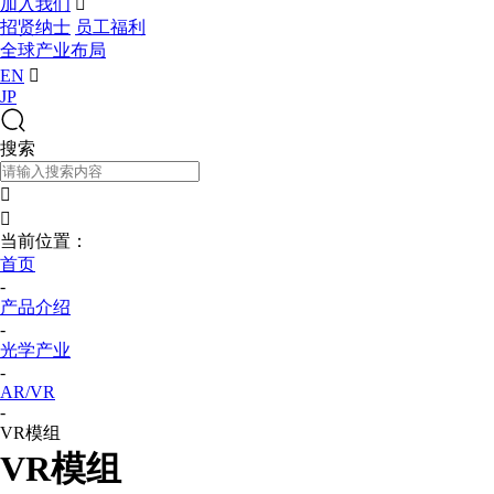
加入我们

招贤纳士
员工福利
全球产业布局
EN

JP
搜索


当前位置：
首页
-
产品介绍
-
光学产业
-
AR/VR
-
VR模组
VR模组